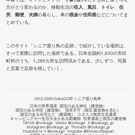
方がどう変わるのか、移動生活の
収入
、
風呂
、
トイレ
、
住
所
、
郵便
、
夫婦
の暮らし、車の
税金
や
住民税
などについてま
とめている。
このサイト「シニア渡り鳥の足跡」で紹介している場所は、
すべて実際に訪問した場所である。日本全国約1,830の市区
町村のうち、1,286カ所を訪問済みである。少しずつ、写真
と言葉で足跡を残していく。
2012-2026 OokaGO© シニア渡り鳥®
日本の世界遺産
国宝のある神社（建造物）
国宝のある寺院（建造物）
現存天守（国宝 建造物を含む）
国宝のある住宅など（建築物）
ユネスコ無形文化遺産
キャンピングカー生活大全がある図書館
世界遺産と国宝の建造物
TikTok @ookago
Vimeo @ookago
X @ookago_jp
Instagram @ookago_jp
Threads @ookago_jp
Youtubeｼｮｰﾄ @ookago
Youtube @DriveLofiJapan