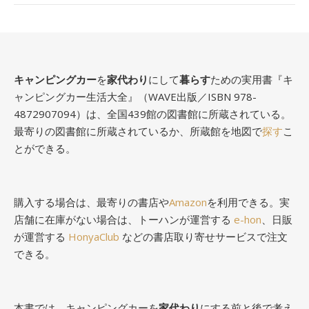
キャンピングカー
を
家代わり
にして
暮らす
ための実用書『キ
ャンピングカー生活大全』（WAVE出版／ISBN 978-
4872907094）は、全国439館の図書館に所蔵されている。
最寄りの図書館に所蔵されているか、所蔵館を地図で
探す
こ
とができる。
購入する場合は、最寄りの書店や
Amazon
を利用できる。実
店舗に在庫がない場合は、トーハンが運営する
e-hon
、日販
が運営する
HonyaClub
などの書店取り寄せサービスで注文
できる。
本書では、キャンピングカーを
家代わり
にする前と後で考え