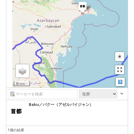
マップ
50 km
Baku／バクー（アゼルバイジャン）
1個の結果