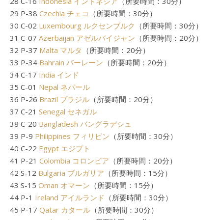
28 C-16
Indonesia インドネシア
（所要時間：30分）
29 P-38
Czechia チェコ
（所要時間：30分）
30 C-02
Luxembourg ルクセンブルク
（所要時間：30分）
31 C-07
Azerbaijan アゼルバイジャン
（所要時間：20分）
32 P-37
Malta マルタ
（所要時間：20分）
33 P-34
Bahrain バーレーン
（所要時間：20分）
34 C-17
India インド
35 C-01
Nepal ネパール
36 P-26
Brazil ブラジル
（所要時間：20分）
37 C-21
Senegal セネガル
38 C-20
Bangladesh バングラデシュ
39 P-9
Philippines フィリピン
（所要時間：30分）
40 C-22
Egypt エジプト
41 P-21
Colombia コロンビア
（所要時間：20分）
42 S-12
Bulgaria ブルガリア
（所要時間：15分）
43 S-15
Oman オマーン
（所要時間：15分）
44 P-1
Ireland アイルランド
（所要時間：30分）
45 P-17
Qatar カタール
（所要時間：30分）