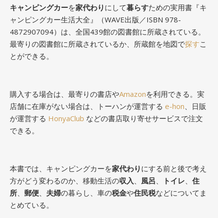
キャンピングカー
を
家代わり
にして
暮らす
ための実用書『キ
ャンピングカー生活大全』（WAVE出版／ISBN 978-
4872907094）は、全国439館の図書館に所蔵されている。
最寄りの図書館に所蔵されているか、所蔵館を地図で
探す
こ
とができる。
購入する場合は、最寄りの書店や
Amazon
を利用できる。実
店舗に在庫がない場合は、トーハンが運営する
e-hon
、日販
が運営する
HonyaClub
などの書店取り寄せサービスで注文
できる。
本書では、キャンピングカーを
家代わり
にする前と後で考え
方がどう変わるのか、移動生活の
収入
、
風呂
、
トイレ
、
住
所
、
郵便
、
夫婦
の暮らし、車の
税金
や
住民税
などについてま
とめている。