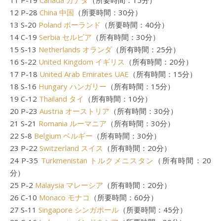
11 P-19
Canada カナダ
（所要時間：15分）
12 P-28
China 中国
（所要時間：30分）
13 S-20
Poland ポーランド
（所要時間：40分）
14 C-19
Serbia セルビア
（所有時間：30分）
15 S-13
Netherlands オランダ
（所有時間：25分）
16 S-22
United Kingdom イギリス
（所有時間：20分）
17 P-18
United Arab Emirates UAE
（所有時間：15分）
18 S-16
Hungary ハンガリー
（所有時間：15分）
19 C-12
Thailand タイ
（所有時間：10分）
20 P-23
Austria オーストリア
（所有時間：30分）
21 S-21
Romania ルーマニア
（所有時間：30分）
22 S-8
Belgium ベルギー
（所有時間：30分）
23 P-22
Switzerland スイス
（所有時間：20分）
24 P-35
Turkmenistan トルクメニスタン
（所有時間：20
分）
25 P-2
Malaysia マレーシア
（所有時間：20分）
26 C-10
Monaco モナコ
（所要時間：60分）
27 S-11
Singapore シンガポール
（所要時間：45分）